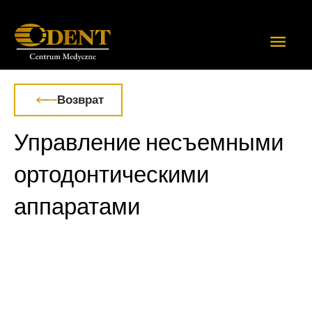
Перейти
к
Глав
содержимому
мен
Возврат
Управление несъемными
ортодонтическими
аппаратами