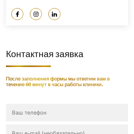
O
O
O
d
d
d
e
e
e
n
n
n
t
t
t
Контактная заявка
F
I
L
a
n
i
После заполнения формы мы ответим вам в
течение 60 минут в часы работы клиники.
c
s
n
e
t
k
Ваш
b
a
e
телефон
o
g
d
Ваш