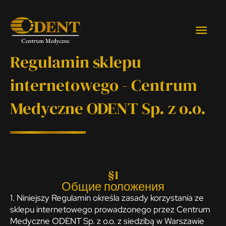
Перейти
к
Глав
содержимому
мен
Regulamin sklepu
internetowego - Centrum
Medyczne ODENT Sp. z o.o.
§1
Общие положения
1. Niniejszy Regulamin określa zasady korzystania ze
sklepu internetowego prowadzonego przez Centrum
Medyczne ODENT Sp. z o.o. z siedzibą w Warszawie