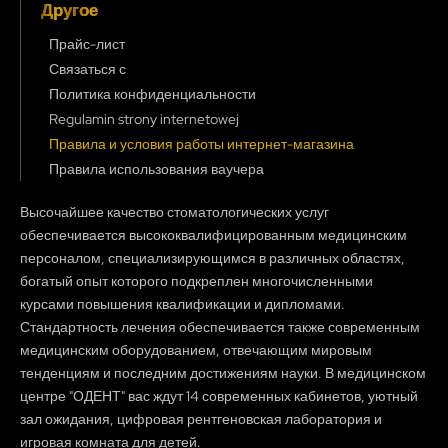
Другое
Прайс-лист
Связаться с
Политика конфиденциальности
Regulamin strony internetowej
Правила и условия работы интернет-магазина
Правила использования ваучера
Высочайшее качество стоматологических услуг
обеспечивается высококвалифицированным медицинским
персоналом, специализирующимся в различных областях,
богатый опыт которого подкреплен многочисленными
курсами повышения квалификации и дипломами.
Стандартность лечения обеспечивается также современным
медицинским оборудованием, отвечающим мировым
тенденциям и последним достижениям науки. В медицинском
центре "ОДЕНТ" вас ждут 14 современных кабинетов, уютный
зал ожидания, цифровая рентгеновская лаборатория и
игровая комната для детей.