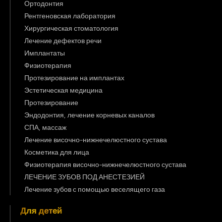
Ортодонтия
Рентгеновская лаборатория
Хирургическая стоматология
Лечение дефектов речи
Имплантаты
Физиотерапия
Протезирование на имплантах
Эстетическая медицина
Протезирование
Эндодонтия, лечение корневых каналов
СПА, массаж
Лечение височно-нижнечелюстного сустава
Косметика для лица
Физиотерапия височно-нижнечелюстного сустава
ЛЕЧЕНИЕ ЗУБОВ ПОД АНЕСТЕЗИЕЙ
Лечение зубов с помощью веселящего газа
Для детей